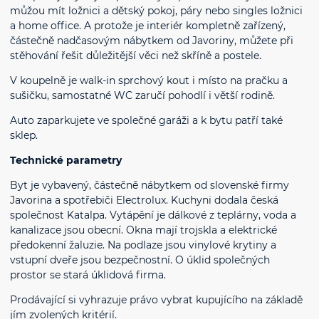
můžou mít ložnici a dětský pokoj, páry nebo singles ložnici
a home office. A protože je interiér kompletně zařízený,
částečně nadčasovým nábytkem od Javoriny, můžete při
stěhování řešit důležitější věci než skříně a postele.
V koupelně je walk-in sprchový kout i místo na pračku a
sušičku, samostatné WC zaručí pohodlí i větší rodině.
Auto zaparkujete ve společné garáži a k bytu patří také
sklep.
Technické parametry
Byt je vybavený, částečně nábytkem od slovenské firmy
Javorina a spotřebiči Electrolux. Kuchyni dodala česká
společnost Katalpa. Vytápění je dálkové z teplárny, voda a
kanalizace jsou obecní. Okna mají trojskla a elektrické
předokenní žaluzie. Na podlaze jsou vinylové krytiny a
vstupní dveře jsou bezpečnostní. O úklid společných
prostor se stará úklidová firma.
Prodávající si vyhrazuje právo vybrat kupujícího na základě
jím zvolených kritérií.