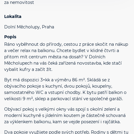
za nemovitost
Lokalita
Dolní Měcholupy, Praha
Popis
Ráno vyběhnout do přírody, cestou z práce skočit na nákup
a večer relax na balkonu. Chcete bydlet v klidné čtvrti a
přitom mít centrum města na dosah? V Dolních
Měcholupech na vás čeká zařízená novostavba, kde stačí
vybalit kufry a začít žít.
Byt má dispozici 3+kk a výměru 86 m². Skládá se z
obývacího pokoje s kuchyní, dvou pokojů, koupelny,
samostatného WC a vstupní chodby. K bytu patří balkon o
velikosti 9 m², sklep a parkovací stání ve společné garáži.
Obývací pokoj s velkými okny vás spojí s okolní zelení a
moderní kuchyně s jídelním koutem je částečně schovaná
za výklenkem balkonu, kam se vejde posezení i rajčátka.
Dva pokoje využijete podle svých potřeb. Rodiny s dětmi tu