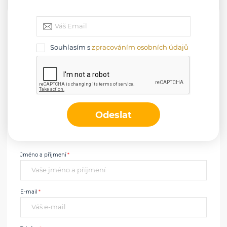
Kontaktujte makléře
Souhlasím s
zpracováním osobních údajů
Lenka Čajanová
Odeslat
+420 775 565 155
lenkacajanova@oveckaapartneri.cz
Jméno a příjmení
E-mail