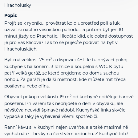
Hracholusky
Popis
Projít se k rybníku, provětrat kolo uprostřed polí a luk,
užívat si naplno vesnickou pohodu… a přitom být jen 10
minut jízdy od Prachatic. Hledáte klid, ale dobrá dostupnost
je pro vás klíčová? Tak to se přijeďte podívat na byt v
Hracholuskách.
2
Byt má velikost 75 m
a dispozici 4+1. Je tu obývací pokoj,
kuchyně s balkonem, 3 ložnice a koupelna s WC. K bytu
patří velká garáž, ze které projdeme do domu suchou
nohou. Za garáží je další místnost, kde můžete mít třeba
posilovnu nebo dílnu.
2
Obývací pokoj o velikosti 19 m
od kuchyně odděluje barové
posezení. Při vaření tak nepřijdete o dění v obýváku, ale
návštěva neuvidí špinavé nádobí. Kuchyňská linka skvěle
vypadá a taky je vybavená všemi spotřebiči.
Ranní kávu si v kuchyni nejen uvaříte, ale také maximálně
vychutnáte – hezky na čerstvém vzduchu. Z kuchyně totiž