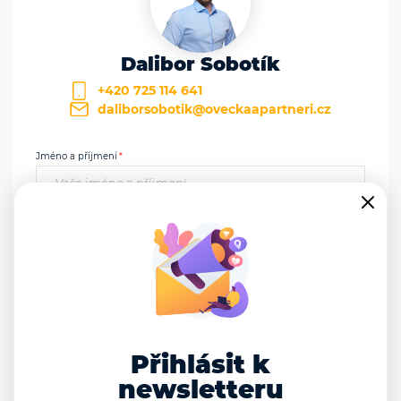
Dalibor Sobotík
+420 725 114 641
daliborsobotik@oveckaapartneri.cz
Jméno a příjmení
E-mail
Telefon
Zpráva
Přihlásit k
newsletteru