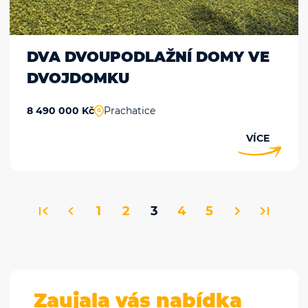
DVA DVOUPODLAŽNÍ DOMY VE
DVOJDOMKU
8 490 000 Kč
Prachatice
VÍCE
1
2
3
4
5
Zaujala vás nabídka