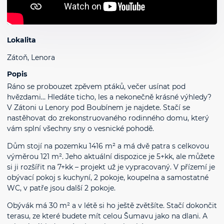
Lokalita
Zátoň, Lenora
Popis
Ráno se probouzet zpěvem ptáků, večer usínat pod
hvězdami… Hledáte ticho, les a nekonečně krásné výhledy?
V Zátoni u Lenory pod Boubínem je najdete. Stačí se
nastěhovat do zrekonstruovaného rodinného domu, který
vám splní všechny sny o vesnické pohodě.
Dům stojí na pozemku 1416 m² a má dvě patra s celkovou
výměrou 121 m². Jeho aktuální dispozice je 5+kk, ale můžete
si ji rozšířit na 7+kk – projekt už je vypracovaný. V přízemí je
obývací pokoj s kuchyní, 2 pokoje, koupelna a samostatné
WC, v patře jsou další 2 pokoje.
Obývák má 30 m² a v létě si ho ještě zvětšíte. Stačí dokončit
terasu, ze které budete mít celou Šumavu jako na dlani. A