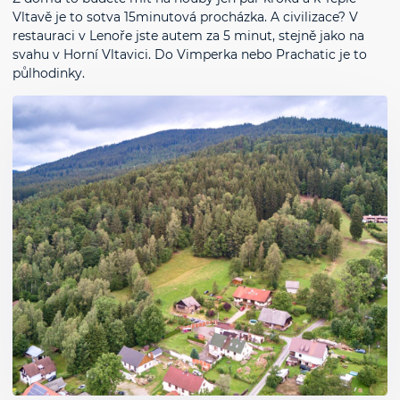
Vltavě je to sotva 15minutová procházka. A civilizace? V
restauraci v Lenoře jste autem za 5 minut, stejně jako na
svahu v Horní Vltavici. Do Vimperka nebo Prachatic je to
půlhodinky.