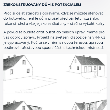
ZREKONSTRUOVANÝ DŮM S POTENCIÁLEM
Proč si dělat starosti s opravami, když se můžete stěhovat
do hotového. Tenhle dům prošel před pár lety rozsáhlou
rekonstrukcí a vše je jako ze škatulky – stačí si vybalit kufry.
A pokud se budete chtít pustit do dalších úprav, máme pro
vás dobrou zprávu. Projekt na zvětšení dispozice na 7+kk už
je vypracovaný. Počítá se v něm s novou terasou, úpravou
podkroví i přestavbou spodní části s technickou místností.