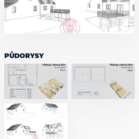
PŮDORYSY