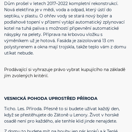
Dům prošel v letech 2017–2022 kompletní rekonstrukcí.
Nová elektřina je v mědi, voda a odpad, který ústí do
septiku, v plastu. O ohřev vody se stará nový bojler a
podlahové topení v přízemí vytápí automatický zplynovací
kotel na tuhá paliva s možností připevnění automatické
násypky na pelety. Příprava na krbovou vložku s
výměníkem už je hotová. Fasáda je zaizolovaná 13 cm
polystyrenem a okna mají trojskla, takže teplo vám z domu
utíkat nebude.
Prodávající si vyhrazuje právo vybrat kupujícího na základě
jím zvolených kritérií.
VESNICKÁ POHODA UPROSTŘED PŘÍRODA
Ticho. Les. Příroda. Přesně to si budete užívat každý den,
když se přestěhujete do Zátoně u Lenory. Život v horské
osadě není pro každého, ale tenhle klid jinde nenajdete.
Z domu to budete mít na houby jen pár kroků a k Teplé