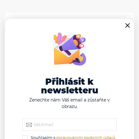
Kontaktujte makléře
Růžena Vlčková
Přihlásit k
+420 606 262 542
ruzenavlckova@oveckaapartneri.cz
newsletteru
Zenechte nám Váš email a zůstaňte v
Jméno a příjmení
obrazu.
E-mail
Souhlasím s
zpracováním osobních údajů