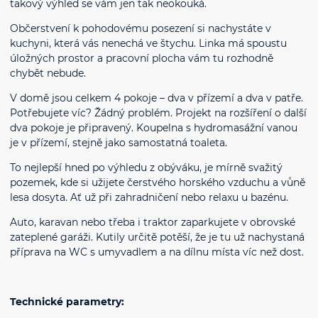
takový výhled se vám jen tak neokouká.
Občerstvení k pohodovému posezení si nachystáte v
kuchyni, která vás nenechá ve štychu. Linka má spoustu
úložných prostor a pracovní plocha vám tu rozhodně
chybět nebude.
V domě jsou celkem 4 pokoje – dva v přízemí a dva v patře.
Potřebujete víc? Žádný problém. Projekt na rozšíření o další
dva pokoje je připravený. Koupelna s hydromasážní vanou
je v přízemí, stejně jako samostatná toaleta.
To nejlepší hned po výhledu z obýváku, je mírně svažitý
pozemek, kde si užijete čerstvého horského vzduchu a vůně
lesa dosyta. Ať už při zahradničení nebo relaxu u bazénu.
Auto, karavan nebo třeba i traktor zaparkujete v obrovské
zateplené garáži. Kutily určitě potěší, že je tu už nachystaná
příprava na WC s umyvadlem a na dílnu místa víc než dost.
Technické parametry: