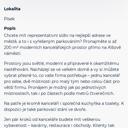
Lokalita
Písek
Popis
Chcete mít reprezentativní sídlo na nejlepší adrese ve
městě, a to i s vyřešeným parkováním? Pronajměte si až
200 m² moderních kancelářských prostor přímo na Alšově
náměstí.
Prostory jsou světlé, moderní a připravené k okamžitému
nastěhování. Nacházejí se ve velkém domě a vy si můžete
vybrat přesně to, co vaše firma potřebuje – jednu kancelář
pro sebe, dvě místnosti pro malý tým nebo celou část pro
větší firmu. Pronájem je možný jak po jednotlivých
místnostech, tak i po částech podle metrů čtverečních.
Na patře je kromě kanceláří i společná kuchyňka a toalety. K
dispozici je také parkovací stání ve dvoře.
Jen pár kroků od kanceláře budete mít veškerou
vybavenost – kavárny, restaurace i obchody. Klienty tak