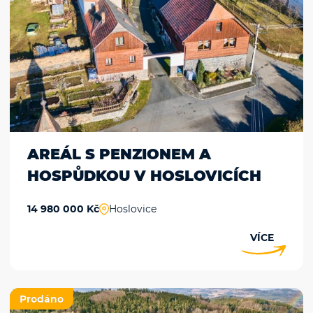
AREÁL S PENZIONEM A
HOSPŮDKOU V HOSLOVICÍCH
14 980 000 Kč
Hoslovice
Přihlásit k
newsletteru
VÍCE
Zenechte nám Váš email a zůstaňte v
obrazu.
Prodáno