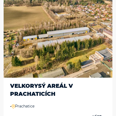
Souhlasím s
zpracováním osobních údajů
Odeslat
VELKORYSÝ AREÁL V
PRACHATICÍCH
-
Prachatice